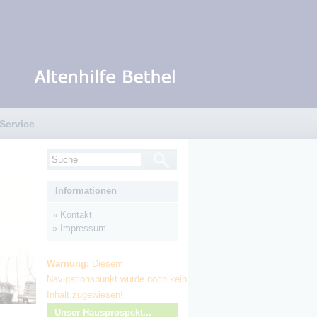
Service
Informationen
»
Kontakt
»
Impressum
Warnung:
Diesem
Navigationspunkt wurde noch kein
Inhalt zugewiesen!
Unser Hausprospekt...