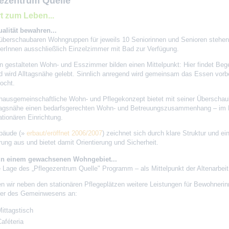
ezentrum Quelle
t zum Leben...
ualität bewahren...
 überschaubaren Wohngruppen für jeweils 10 Seniorinnen und Senioren stehen 
rInnen ausschließlich Einzelzimmer mit Bad zur Verfügung.
en gestalteten Wohn- und Esszimmer bilden einen Mittelpunkt: Hier findet Be
nd wird Alltagsnähe gelebt. Sinnlich anregend wird gemeinsam das Essen vorbe
ocht.
hausgemeinschaftliche Wohn- und Pflegekonzept bietet mit seiner Überschau
tagsnähe einen bedarfsgerechten Wohn- und Betreuungszusammenhang – i
ationären Einrichtung.
bäude (»
erbaut/eröffnet 2006/2007
) zeichnet sich durch klare Struktur und ei
ung aus und bietet damit Orientierung und Sicherheit.
 in einem gewachsenen Wohngebiet...
die Lage des „Pflegezentrum Quelle" Programm – als Mittelpunkt der Altenarbeit
en wir neben den stationären Pflegeplätzen weitere Leistungen für Bewohneri
er des Gemeinwesens an:
ittagstisch
aféteria