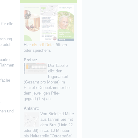
für alle
gegnung
reitet
Hier
als pdf-Datei
öffnen
oder speichern.
barkeit
Preise:
m Rahmen
Die Tabelle
gibt den
Eigenanteil
nfache
(Gesamt pro Monat) im
Einzel-/ Doppelzimmer bei
dem jeweiligen Pfle-
gegrad (1-5) an.
.
Anfahrt:
nnen und
Von Bielefeld-Mitte
aus fahren Sie mit
dem Bus (Linie 22
oder 88) in ca. 10 Minuten
bis Haltestelle "Ottostraße",