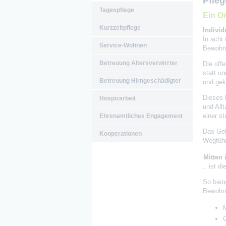
Pfleg
Tagespflege
Ein Or
Kurzzeitpflege
Individ
In acht
Service-Wohnen
Bewohne
Betreuung Altersverwirrter
Die off
statt u
Betreuung Hirngeschädigter
und gek
Dieses 
Hospizarbeit
und All
einer st
Ehrenamtliches Engagement
Das Ge
Kooperationen
Wegführ
Mitten
.. ist 
So biet
Bewohn
M
C